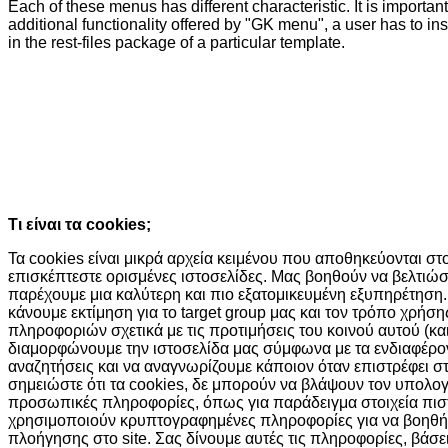
Each of these menus has different characteristic. It is important
additional functionality offered by "GK menu", a user has to in
in the rest-files package of a particular template.
Ο ιστότοπος χρησιμοποιεί cookies κα
τεχνολογίες
Συνεχίζοντας την περιήγησή σας συμφωνείτε με την χρήση τω
Κατάλαβα!
Τι είναι τα cookies;
Τα cookies είναι μικρά αρχεία κειμένου που αποθηκεύονται σ
επισκέπτεστε ορισμένες ιστοσελίδες. Μας βοηθούν να βελτιώσ
παρέχουμε μια καλύτερη και πιο εξατομικευμένη εξυπηρέτηση.
κάνουμε εκτίμηση για το target group μας και τον τρόπο χρήσ
πληροφοριών σχετικά με τις προτιμήσεις του κοινού αυτού (και
διαμορφώνουμε την ιστοσελίδα μας σύμφωνα με τα ενδιαφέροντά
αναζητήσεις και να αναγνωρίζουμε κάποιον όταν επιστρέφει σ
σημειώστε ότι τα cookies, δε μπορούν να βλάψουν τον υπολο
προσωπικές πληροφορίες, όπως για παράδειγμα στοιχεία πισ
χρησιμοποιούν κρυπτογραφημένες πληροφορίες για να βοηθή
πλοήγησης στο site. Σας δίνουμε αυτές τις πληροφορίες, βάσ