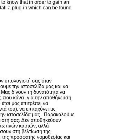
 to know that in order to gain an
stall a plug-in which can be found
ι παρόμοιες
ν cookies
Περισσότερα
τον υπολογιστή σας όταν
ουμε την ιστοσελίδα μας και να
 Μας δίνουν τη δυνατότητα να
ης που κάνει, για την αποθήκευση
 έτσι μας επιτρέπει να
 του), να επιταχύνει τις
την ιστοσελίδα μας . Παρακαλούμε
γιστή σας. Δεν αποθηκεύουν
τωτικών καρτών, αλλά
σουν στη βελτίωση της
ει της πρόσφατης νομοθεσίας και