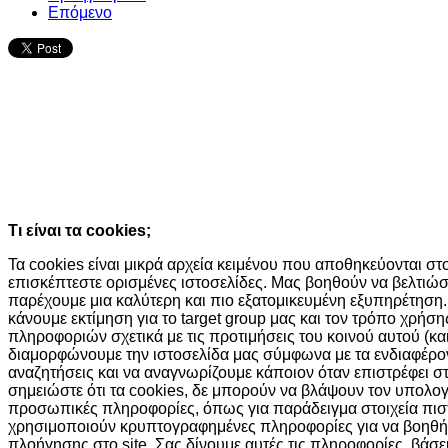
Επόμενο
Ο ιστότοπος χρησιμοποιεί cookies κα
τεχνολογίες
Συνεχίζοντας την περιήγησή σας συμφωνείτε με την χρήση τω
Κατάλαβα!
Τι είναι τα cookies;
Τα cookies είναι μικρά αρχεία κειμένου που αποθηκεύονται σ
επισκέπτεστε ορισμένες ιστοσελίδες. Μας βοηθούν να βελτιώσ
παρέχουμε μια καλύτερη και πιο εξατομικευμένη εξυπηρέτηση.
κάνουμε εκτίμηση για το target group μας και τον τρόπο χρήσ
πληροφοριών σχετικά με τις προτιμήσεις του κοινού αυτού (και
διαμορφώνουμε την ιστοσελίδα μας σύμφωνα με τα ενδιαφέροντά
αναζητήσεις και να αναγνωρίζουμε κάποιον όταν επιστρέφει σ
σημειώστε ότι τα cookies, δε μπορούν να βλάψουν τον υπολο
προσωπικές πληροφορίες, όπως για παράδειγμα στοιχεία πισ
χρησιμοποιούν κρυπτογραφημένες πληροφορίες για να βοηθή
πλοήγησης στο site. Σας δίνουμε αυτές τις πληροφορίες, βάσ