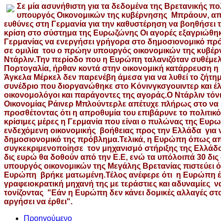
Σε μία ασυνήθιστη για τα δεδομένα της Βρετανικής π
υπουργός Οικονομικών της κυβέρνησης Μπράουν, α
ευθύνες στη Γερμανία για την καθυστέρηση να βοηθήσει
κρίση στο σύστημα της Ευρωζώνης
Οι αγορές εξαγριώθη
Γερμανίας να ενεργήσει γρήγορα στο δημοσιονομικό πρ
σε ομιλία
του ο πρώην υπουργός οικονομικών της κυβέ
Ντάρλιν.
Την περίοδο που η Ευρώπη ταλανιζόταν συθέμε
Πορτογαλία, ήρθαν κοντά στην οικονομική κατάρρευση η
Άγκελα Μέρκελ δεν παρενέβη άμεσα για να λυθεί το ζήτη
συνέδριο που διοργανώθηκε στο Κόνινγκσγουιντερ και έ
οικονομολόγοι και παράγοντες της αγοράς.
Ο Ντάρλιν τόν
Οικονομίας Ράινερ Μπλούντερλε απέτυχε πλήρως στο να 
προσθέτοντας ότι η απροθυμία του επιβάρυνε το πολιτικό
κρίσιμες μέρες η Γερμανία που είναι ο πυλώνας της Ευρω
ενδεχόμενη οικονομικής
βοήθειας προς την Ελλάδα
για 
δημοσιονομικό της πρόβλημα.
Τελικά, η Ευρώπη όπως α
συγκεκριμενοποίησε
τον μηχανισμό στήριξης της Ελλάδ
δις ευρώ θα δοθούν από την Ε.Ε, ενώ τα υπόλοιπά 30 δι
υπουργός οικονομικών της Μεγάλης Βρετανίας πιστεύει ό
Ευρώπη
βρήκε ματωμένη.
Τέλος ανέφερε ότι
η Ευρώπη έ
γραφειοκρατική μηχανή της με τεράστιες και αδυναμίες
να
τονίζοντας
"Εάν η Ευρώπη δεν κάνει δομικές αλλαγές στο
αργήσει να έρθει".
Προηγούμενο