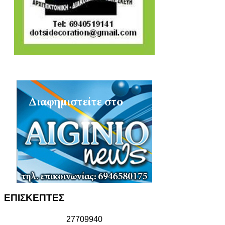
ΕΠΙΣΚΕΠΤΕΣ
2
7
7
0
9
9
4
0