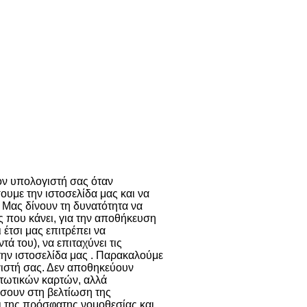
ι παρόμοιες
ν cookies
Περισσότερα
τον υπολογιστή σας όταν
ουμε την ιστοσελίδα μας και να
 Μας δίνουν τη δυνατότητα να
ης που κάνει, για την αποθήκευση
 έτσι μας επιτρέπει να
 του), να επιταχύνει τις
την ιστοσελίδα μας . Παρακαλούμε
γιστή σας. Δεν αποθηκεύουν
τωτικών καρτών, αλλά
σουν στη βελτίωση της
ει της πρόσφατης νομοθεσίας και