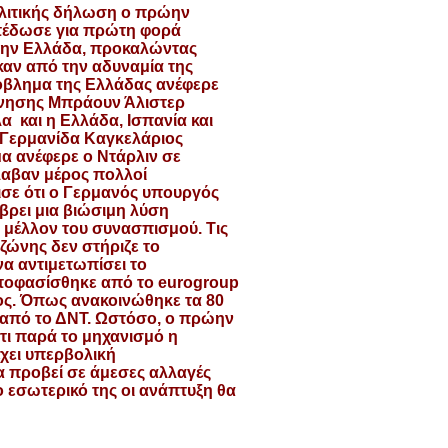
ολιτικής δήλωση ο πρώην
πέδωσε για πρώτη φορά
 την Ελλάδα, προκαλώντας
καν από την αδυναμία της
όβλημα της Ελλάδας ανέφερε
ρνησης Μπράουν Άλιστερ
λα
και η Ελλάδα, Ισπανία και
 Γερμανίδα Καγκελάριος
μα ανέφερε ο Ντάρλιν σε
λαβαν μέρος πολλοί
ισε ότι ο Γερμανός υπουργός
βρει μια βιώσιμη λύση
 μέλλον του συνασπισμού. Τις
ζώνης δεν στήριζε το
να αντιμετωπίσει το
ποφασίσθηκε από το
eurogroup
ος. Όπως ανακοινώθηκε τα 80
ς από το ΔΝΤ. Ωστόσο, ο πρώην
τι παρά το μηχανισμό η
χει υπερβολική
 προβεί σε άμεσες αλλαγές
 εσωτερικό της οι ανάπτυξη θα