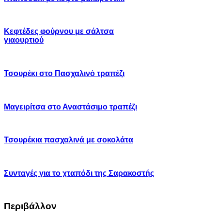
Κεφτέδες φούρνου με σάλτσα
γιαουρτιού
Τσουρέκι στο Πασχαλινό τραπέζι
Μαγειρίτσα στο Αναστάσιμο τραπέζι
Τσουρέκια πασχαλινά με σοκολάτα
Συνταγές για το χταπόδι της Σαρακοστής
Περιβάλλον