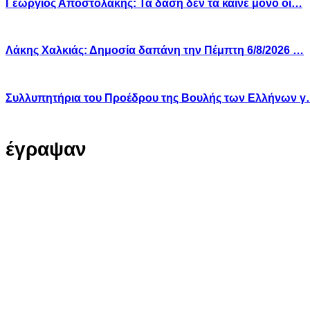
Γεώργιος Αποστολάκης: Τα δάση δεν τα καίνε μόνο οι…
Λάκης Χαλκιάς: Δημοσία δαπάνη την Πέμπτη 6/8/2026 …
Συλλυπητήρια του Προέδρου της Βουλής των Ελλήνων 
έγραψαν
Ο ιστότοπος χρησιμοποιεί co
παρόμοιες τεχνολογίες
Συνεχίζοντας την περιήγησή σας συ
χρήση των cookies
Περισσότερα
Κατάλαβα!