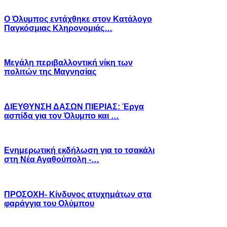
Ο Όλυμπος εντάχθηκε στον Κατάλογο
Παγκόσμιας Κληρονομιάς…
Μεγάλη περιβαλλοντική νίκη των
πολιτών της Μαγνησίας
ΔΙΕΥΘΥΝΣΗ ΔΑΣΩΝ ΠΙΕΡΙΑΣ: Έργα
ασπίδα για τον Όλυμπο και …
Ενημερωτική εκδήλωση για το τσακάλι
στη Νέα Αγαθούπολη -…
ΠΡΟΣΟΧΗ- Κίνδυνος ατυχημάτων στα
φαράγγια του Ολύμπου