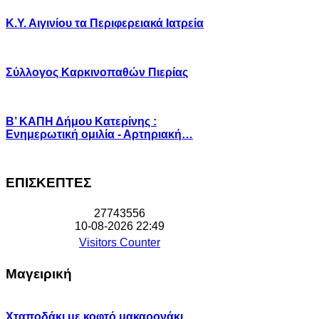
Κ.Υ. Αιγινίου τα Περιφερειακά Ιατρεία
Σύλλογος Καρκινοπαθών Πιερίας
Β’ ΚΑΠΗ Δήμου Κατερίνης :
Ενημερωτική ομιλία - Αρτηριακή…
ΕΠΙΣΚΕΠΤΕΣ
2
7
7
4
3
5
5
6
10-08-2026 22:49
Visitors Counter
Μαγειρική
Χταποδάκι με κοφτό μακαρονάκι