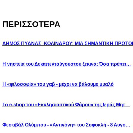
ΠΕΡΙΣΣΟΤΕΡΑ
ΔΗΜΟΣ ΠΥΔΝΑΣ -ΚΟΛΙΝΔΡΟΥ: ΜΙΑ ΣΗΜΑΝΤΙΚΗ ΠΡΩΤ
Η νηστεία του Δεκαπενταύγουστου ξεκινά: Όσα πρέπει…
Η «φιλοσοφία» του γαβ - μέχρι να βάλουμε μυαλό
Το e-shop του «Εκκλησιαστικού Φάρου» της Ιεράς Μητ…
Φεστιβάλ Ολύμπου - «Αντιγόνη» του Σοφοκλή - 8 Αυγο…