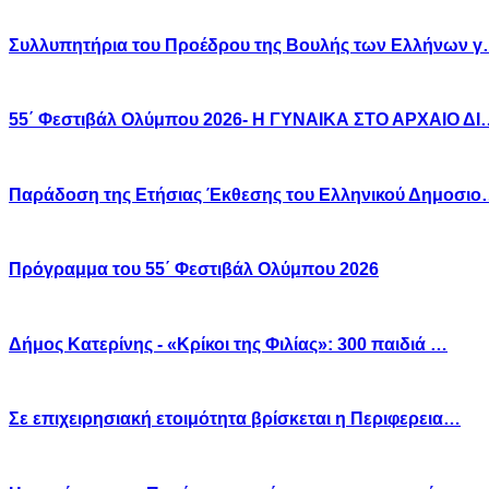
Συλλυπητήρια του Προέδρου της Βουλής των Ελλήνων 
55΄ Φεστιβάλ Ολύμπου 2026- Η ΓΥΝΑΙΚΑ ΣΤΟ ΑΡΧΑΙΟ ΔΙ
Παράδοση της Ετήσιας Έκθεσης του Ελληνικού Δημοσι
Πρόγραμμα του 55΄ Φεστιβάλ Ολύμπου 2026
Δήμος Κατερίνης - «Κρίκοι της Φιλίας»: 300 παιδιά …
Σε επιχειρησιακή ετοιμότητα βρίσκεται η Περιφερεια…