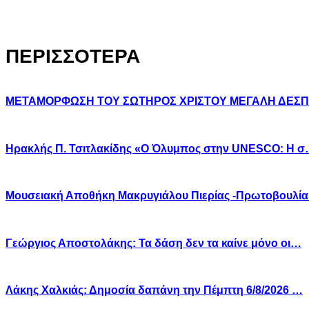
ΠΕΡΙΣΣΟΤΕΡΑ
ΜΕΤΑΜΟΡΦΩΣΗ ΤΟΥ ΣΩΤΗΡΟΣ ΧΡΙΣΤΟΥ ΜΕΓΑΛΗ ΔΕΣ
Ηρακλής Π. Τσιτλακίδης «Ο Όλυμπος στην UNESCO: Η 
Μουσειακή Αποθήκη Μακρυγιάλου Πιερίας -Πρωτοβουλί
Γεώργιος Αποστολάκης: Τα δάση δεν τα καίνε μόνο οι…
Λάκης Χαλκιάς: Δημοσία δαπάνη την Πέμπτη 6/8/2026 …