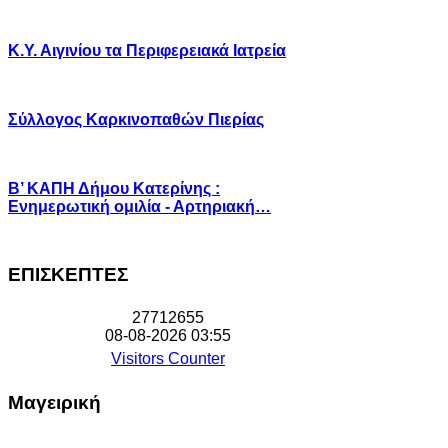
Κ.Υ. Αιγινίου τα Περιφερειακά Ιατρεία
Σύλλογος Καρκινοπαθών Πιερίας
Β’ ΚΑΠΗ Δήμου Κατερίνης :
Ενημερωτική ομιλία - Αρτηριακή…
ΕΠΙΣΚΕΠΤΕΣ
2
7
7
1
2
6
5
5
08-08-2026 03:55
Visitors Counter
Μαγειρική